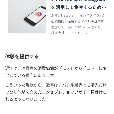
を活用して集客するために
は？ 運用のコツ9選をご紹
近年、Instagram（インスタグラム）
を積極的に活用するアパレル企業が
介！
増加していることから、自社でも企
業アカウントを開設したいと考えて
株式会社エス・グルーヴ
いる方も多いのではないでしょう
か。本記事では、アパレル企業がIns
tagramを活用するメリットや、集客
体験を提供する
するための運用のコツ9選をご紹介し
ます。貴社の効果的なSNSマーケテ
近年は、消費者の消費価値が「モノ」から「コト」に変
ィングに是非お役立てください。
化している傾向にあります。
こういった現状から、近年はアパレル業界でも購入だけ
でなく体験を交えたコンセプトショップが多く見受けら
れるようになりました。