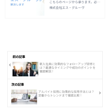
こちらのページから承ります。必要
事項を記入のうえ、送信ボタンを押
株式会社エス・グルーヴ
してください。アパレル・ファッシ
ョン業界に関する人材支援サービス
はエス・グルーヴにおまかせくださ
い。
前の記事
新入社員に効果的なフォローアップ研修と
は？最適なタイミングや成功のポイントを
徹底解説！
次の記事
アルバイト採用に効果的な採用手法とは？
定番からトレンドまで徹底比較！