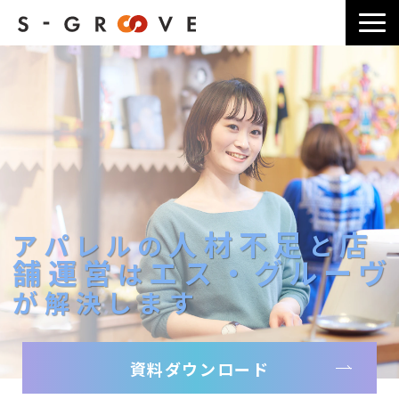
サービス一覧
選ばれる理由
導入事例一覧
ブログ記事一覧
よくあるご質問
料金・お見積り
人材不足
店
アパレルの
と
会社情報
舗運営
エス・グルーヴ
は
が解決します
資料ダウンロード