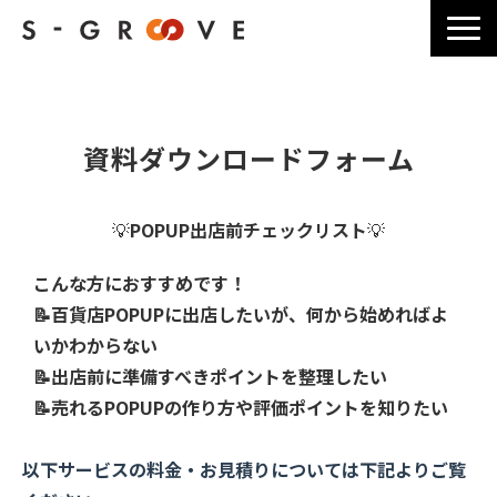
サービス一覧
選ばれる理由
資料ダウンロードフォーム
導入事例一覧
ブログ記事一覧
💡
POPUP出店前
チェックリスト
💡
よくあるご質問
こんな方におすすめです！
料金・お見積り
📝百貨店POPUPに出店したいが、何から始めればよ
会社情報
いかわからない
📝出店前に準備すべきポイントを整理したい
📝売れるPOPUPの作り方や評価ポイントを知りたい
以下サービスの料金・お見積りについては
下記よりご覧